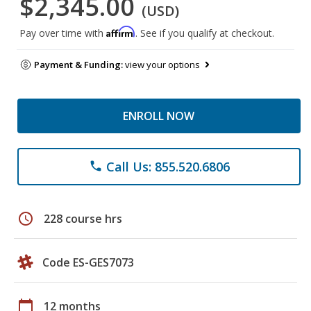
$2,345.00
(USD)
Affirm
Pay over time with
. See if you qualify at checkout.
Payment & Funding:
view your options
ENROLL NOW
Call Us: 855.520.6806
phone
schedule
228 course hrs
Code ES-GES7073
calendar_today
12 months