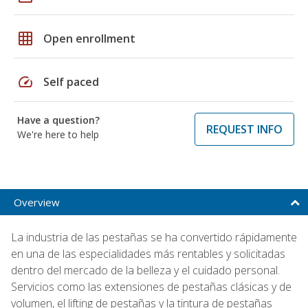
grid_on
Open enrollment
speed
Self paced
Have a question?
REQUEST INFO
We're here to help
Overview
La industria de las pestañas se ha convertido rápidamente
en una de las especialidades más rentables y solicitadas
dentro del mercado de la belleza y el cuidado personal.
Servicios como las extensiones de pestañas clásicas y de
volumen, el lifting de pestañas y la tintura de pestañas