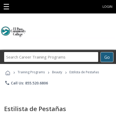
☰
LOGIN
Search
Go
Career
Training
›
›
›
Programs
Training Programs
Beauty
Estilista de Pestañas
phone
Call Us: 855.520.6806
Estilista de Pestañas