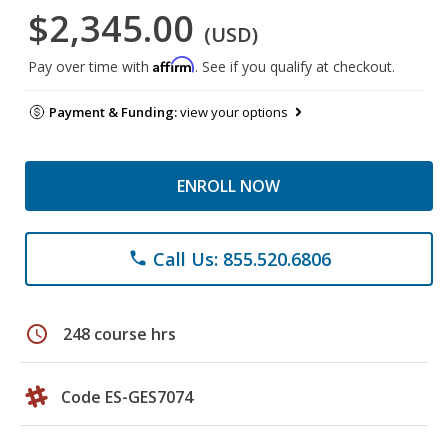
$2,345.00
(USD)
Affirm
Pay over time with
. See if you qualify at checkout.
Payment & Funding:
view your options
ENROLL NOW
Call Us: 855.520.6806
phone
schedule
248 course hrs
Code ES-GES7074