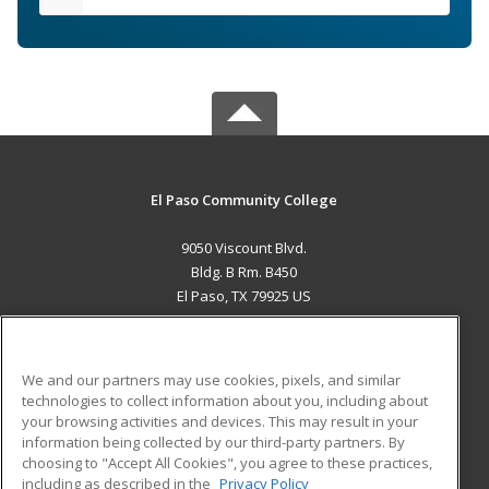
El Paso Community College
9050 Viscount Blvd.
Bldg. B Rm. B450
El Paso, TX 79925 US
MAIN CONTENT
Career Training
We and our partners may use cookies, pixels, and similar
technologies to collect information about you, including about
ADDITIONAL RESOURCES
your browsing activities and devices. This may result in your
information being collected by our third-party partners. By
Military
Student Blog
choosing to "Accept All Cookies", you agree to these practices,
Financial Assistance
including as described in the
Privacy Policy