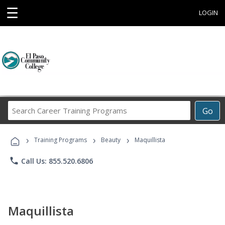
☰
LOGIN
Search
Go
Career
Training
›
›
›
Programs
Training Programs
Beauty
Maquillista
phone
Call Us: 855.520.6806
Maquillista