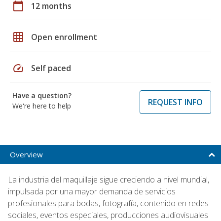
calendar_today
12 months
grid_on
Open enrollment
speed
Self paced
Have a question?
REQUEST INFO
We're here to help
Overview
La industria del maquillaje sigue creciendo a nivel mundial,
impulsada por una mayor demanda de servicios
profesionales para bodas, fotografía, contenido en redes
sociales, eventos especiales, producciones audiovisuales