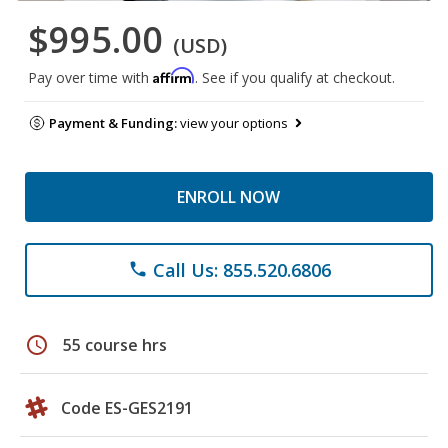
$995.00
(USD)
Affirm
Pay over time with
. See if you qualify at checkout.
Payment & Funding:
view your options
ENROLL NOW
Call Us: 855.520.6806
phone
schedule
55 course hrs
Code ES-GES2191