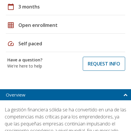
calendar_today
3 months
grid_on
Open enrollment
speed
Self paced
Have a question?
REQUEST INFO
We're here to help
Overview
La gestión financiera sólida se ha convertido en una de las
competencias más críticas para los emprendedores, ya
que las pequeñas empresas continúan impulsando el
crecimiento económico a nivel mundial. En un mercado