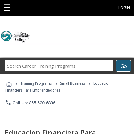
☰
LOGIN
Search
Go
Career
Training
›
›
›
Programs
Training Programs
Small Business
Educacion
Financiera Para Emprendedores
phone
Call Us: 855.520.6806
Educacion Financiera Para