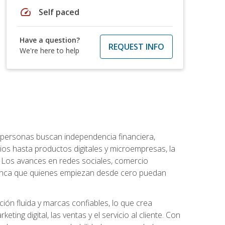
speed
Self paced
Have a question?
REQUEST INFO
We're here to help
personas buscan independencia financiera,
ios hasta productos digitales y microempresas, la
Los avances en redes sociales, comercio
e nunca que quienes empiezan desde cero puedan
ón fluida y marcas confiables, lo que crea
ng digital, las ventas y el servicio al cliente. Con