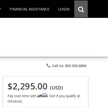
Y
FINANCIAL ASSISTANCE
LOGIN
phone
Call Us: 855.520.6806
$2,295.00
(USD)
Affirm
Pay over time with
. See if you qualify at
checkout.