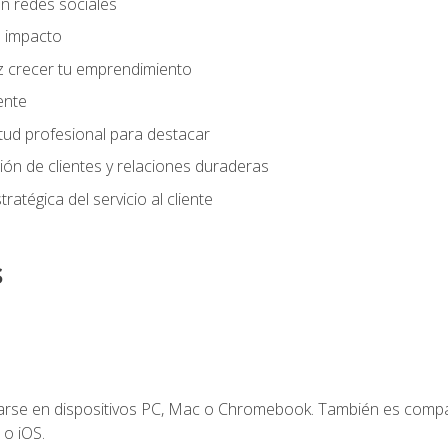
n redes sociales
 impacto
z crecer tu emprendimiento
iente
tud profesional para destacar
tión de clientes y relaciones duraderas
ratégica del servicio al cliente
s
zarse en dispositivos PC, Mac o Chromebook. También es compa
 o iOS.