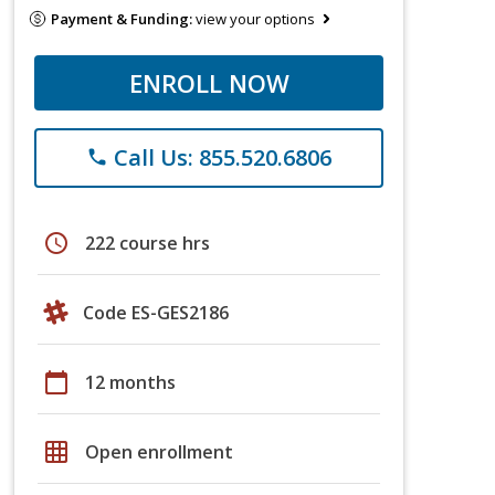
Payment & Funding:
view your options
ENROLL NOW
Call Us: 855.520.6806
phone
schedule
222 course hrs
Code ES-GES2186
calendar_today
12 months
grid_on
Open enrollment