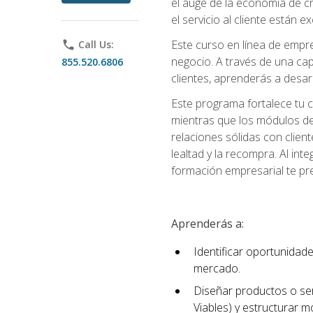
el auge de la economía de c
el servicio al cliente están 
Este curso en línea de empre
phone
Call Us:
negocio. A través de una cap
855.520.6806
clientes, aprenderás a desa
Este programa fortalece tu c
mientras que los módulos de
relaciones sólidas con clien
lealtad y la recompra. Al int
formación empresarial te pre
Aprenderás a:
Identificar oportunidade
mercado.
Diseñar productos o ser
Viables) y estructurar 