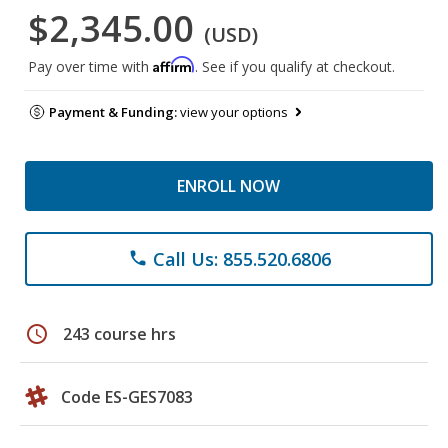
$2,345.00
(USD)
Affirm
Pay over time with
. See if you qualify at checkout.
Payment & Funding:
view your options
ENROLL NOW
Call Us: 855.520.6806
phone
schedule
243 course hrs
Code ES-GES7083