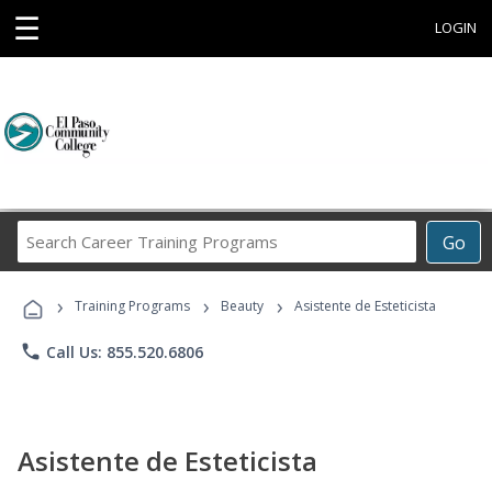
☰
LOGIN
Search
Go
Career
Training
›
›
›
Programs
Training Programs
Beauty
Asistente de Esteticista
phone
Call Us: 855.520.6806
Asistente de Esteticista