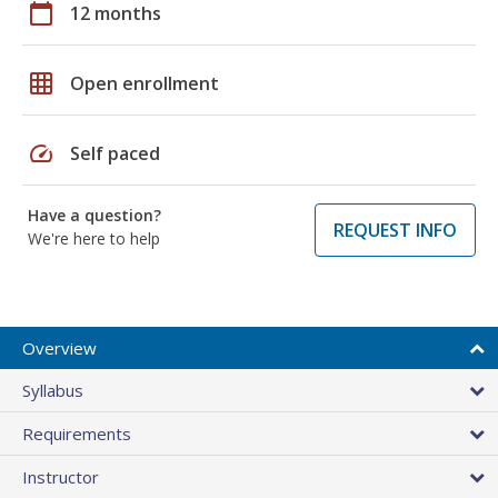
calendar_today
12 months
grid_on
Open enrollment
speed
Self paced
Have a question?
REQUEST INFO
We're here to help
Overview
Syllabus
Requirements
Instructor