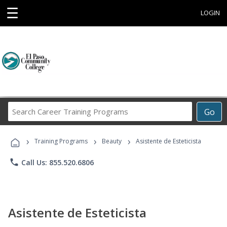
☰
LOGIN
Search
Go
Career
Training
›
›
›
Programs
Training Programs
Beauty
Asistente de Esteticista
phone
Call Us: 855.520.6806
Asistente de Esteticista