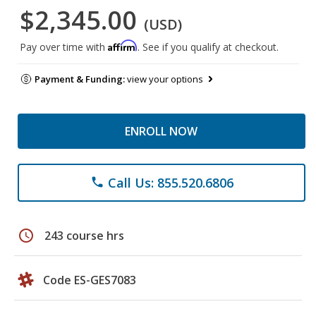
$2,345.00
(USD)
Affirm
Pay over time with
. See if you qualify at checkout.
Payment & Funding:
view your options
ENROLL NOW
Call Us: 855.520.6806
phone
schedule
243 course hrs
Code ES-GES7083