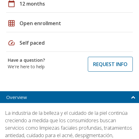
calendar_today
12 months
grid_on
Open enrollment
speed
Self paced
Have a question?
REQUEST INFO
We're here to help
Overview
La industria de la belleza y el cuidado de la piel continúa
creciendo a medida que los consumidores buscan
servicios como limpiezas faciales profundas, tratamientos
antiedad, cuidado para el acné, despigmentación,